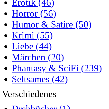
Erotik
(46)
Horror
(56)
Humor & Satire
(50)
Krimi
(55)
Liebe
(44)
Märchen
(20)
Phantasy & SciFi
(239)
Seltsames
(42)
Verschiedenes
Drehbücher
(1)