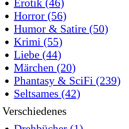
Erotik
(46)
Horror
(56)
Humor & Satire
(50)
Krimi
(55)
Liebe
(44)
Märchen
(20)
Phantasy & SciFi
(239)
Seltsames
(42)
Verschiedenes
Drehbücher
(1)