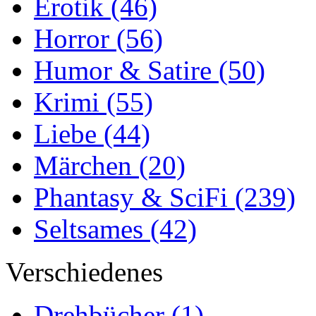
Erotik
(46)
Horror
(56)
Humor & Satire
(50)
Krimi
(55)
Liebe
(44)
Märchen
(20)
Phantasy & SciFi
(239)
Seltsames
(42)
Verschiedenes
Drehbücher
(1)