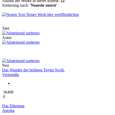
Anzahl der Werke in dieser Rubrik:
22
Sortierung nach:
'Neueste zuerst'
Neues Werk hier veröffentlichen
Titel
Autor
Neu
Das Wunder der heiligen Taylor Swift.
Vernomllp
36408
0
Das Dilemma
Anesha