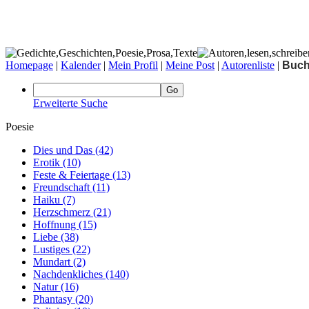
Homepage
|
Kalender
|
Mein Profil
|
Meine Post
|
Autorenliste
|
Buc
Erweiterte Suche
Poesie
Dies und Das
(42)
Erotik
(10)
Feste & Feiertage
(13)
Freundschaft
(11)
Haiku
(7)
Herzschmerz
(21)
Hoffnung
(15)
Liebe
(38)
Lustiges
(22)
Mundart
(2)
Nachdenkliches
(140)
Natur
(16)
Phantasy
(20)