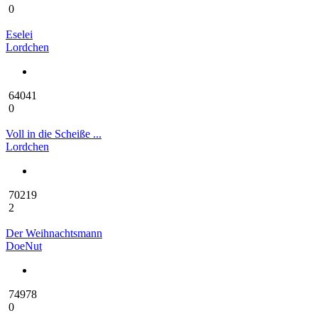
0
Eselei
Lordchen
64041
0
Voll in die Scheiße ...
Lordchen
70219
2
Der Weihnachtsmann
DoeNut
74978
0