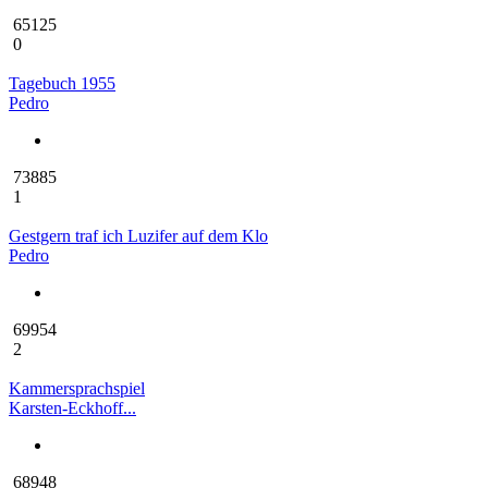
65125
0
Tagebuch 1955
Pedro
73885
1
Gestgern traf ich Luzifer auf dem Klo
Pedro
69954
2
Kammersprachspiel
Karsten-Eckhoff...
68948