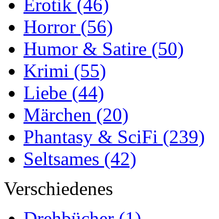
Erotik
(46)
Horror
(56)
Humor & Satire
(50)
Krimi
(55)
Liebe
(44)
Märchen
(20)
Phantasy & SciFi
(239)
Seltsames
(42)
Verschiedenes
Drehbücher
(1)