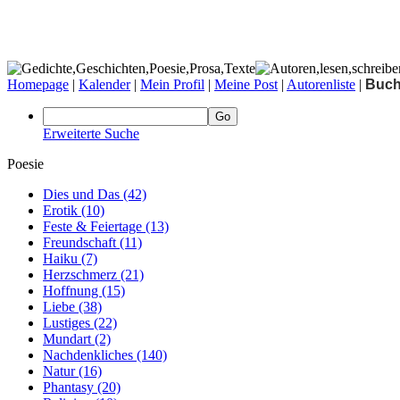
Homepage
|
Kalender
|
Mein Profil
|
Meine Post
|
Autorenliste
|
Buc
Erweiterte Suche
Poesie
Dies und Das
(42)
Erotik
(10)
Feste & Feiertage
(13)
Freundschaft
(11)
Haiku
(7)
Herzschmerz
(21)
Hoffnung
(15)
Liebe
(38)
Lustiges
(22)
Mundart
(2)
Nachdenkliches
(140)
Natur
(16)
Phantasy
(20)