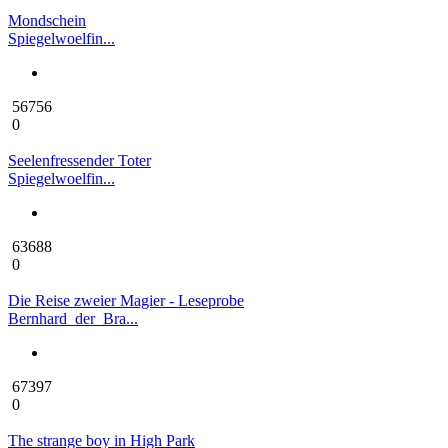
Mondschein
Spiegelwoelfin...
56756
0
Seelenfressender Toter
Spiegelwoelfin...
63688
0
Die Reise zweier Magier - Leseprobe
Bernhard_der_Bra...
67397
0
The strange boy in High Park