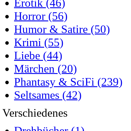
Erotik
(46)
Horror
(56)
Humor & Satire
(50)
Krimi
(55)
Liebe
(44)
Märchen
(20)
Phantasy & SciFi
(239)
Seltsames
(42)
Verschiedenes
Drehbücher
(1)