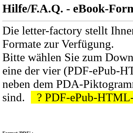
Hilfe/F.A.Q. - eBook-For
Die letter-factory stellt Ihn
Formate zur Verfügung.
Bitte wählen Sie zum Downl
eine der vier (PDF-ePub-H
neben dem PDA-Piktogramm
sind.
?
PDF
-
ePub
-
HTML