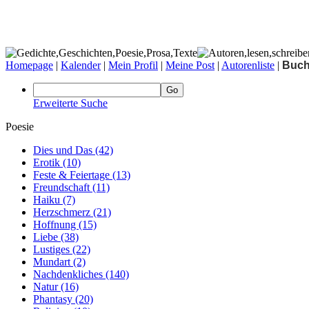
Homepage
|
Kalender
|
Mein Profil
|
Meine Post
|
Autorenliste
|
Buc
Erweiterte Suche
Poesie
Dies und Das
(42)
Erotik
(10)
Feste & Feiertage
(13)
Freundschaft
(11)
Haiku
(7)
Herzschmerz
(21)
Hoffnung
(15)
Liebe
(38)
Lustiges
(22)
Mundart
(2)
Nachdenkliches
(140)
Natur
(16)
Phantasy
(20)