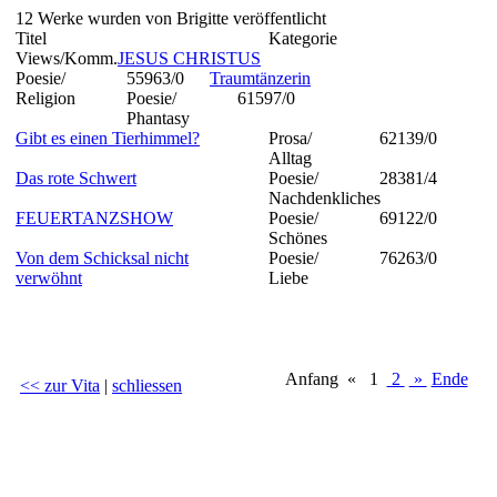
12 Werke wurden von Brigitte veröffentlicht
Titel
Kategorie
Views/Komm.
JESUS CHRISTUS
Poesie/
55963/0
Traumtänzerin
Religion
Poesie/
61597/0
Phantasy
Gibt es einen Tierhimmel?
Prosa/
62139/0
Alltag
Das rote Schwert
Poesie/
28381/4
Nachdenkliches
FEUERTANZSHOW
Poesie/
69122/0
Schönes
Von dem Schicksal nicht
Poesie/
76263/0
verwöhnt
Liebe
Anfang
«
1
2
»
Ende
<< zur Vita
|
schliessen