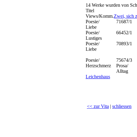
14 Werke wurden von Schar
Titel
Views/Komm.
Zwei, sich 
Poesie/
71687/1
Liebe
Poesie/
66452/1
Lustiges
Poesie/
70893/1
Liebe
Poesie/
75674/3
Herzschmerz
Prosa/
Alltag
Leichenhaus
<< zur Vita
|
schliessen