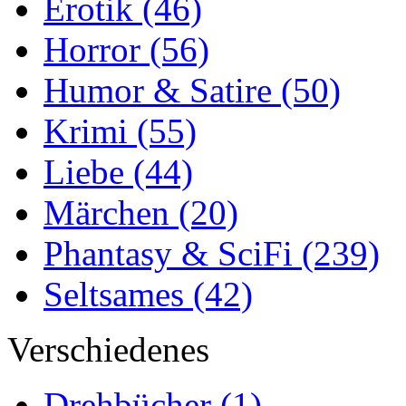
Erotik
(46)
Horror
(56)
Humor & Satire
(50)
Krimi
(55)
Liebe
(44)
Märchen
(20)
Phantasy & SciFi
(239)
Seltsames
(42)
Verschiedenes
Drehbücher
(1)