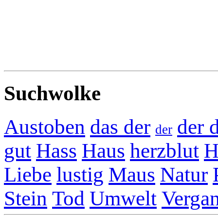
Suchwolke
Austoben
das der
der 
der
gut
Hass
Haus
herzblut
H
Liebe
lustig
Maus
Natur
Stein
Tod
Umwelt
Vergan