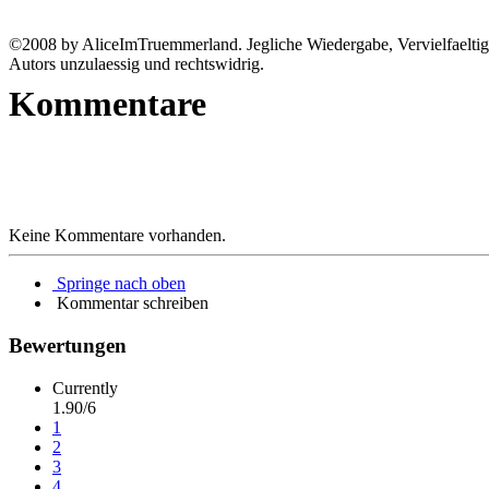
©2008 by AliceImTruemmerland. Jegliche Wiedergabe, Vervielfaeltigu
Autors unzulaessig und rechtswidrig.
Kommentare
Keine Kommentare vorhanden.
Springe nach oben
Kommentar schreiben
Bewertungen
Currently
1.90/6
1
2
3
4