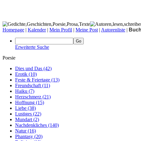
Homepage
|
Kalender
|
Mein Profil
|
Meine Post
|
Autorenliste
|
Buc
Erweiterte Suche
Poesie
Dies und Das
(42)
Erotik
(10)
Feste & Feiertage
(13)
Freundschaft
(11)
Haiku
(7)
Herzschmerz
(21)
Hoffnung
(15)
Liebe
(38)
Lustiges
(22)
Mundart
(2)
Nachdenkliches
(140)
Natur
(16)
Phantasy
(20)