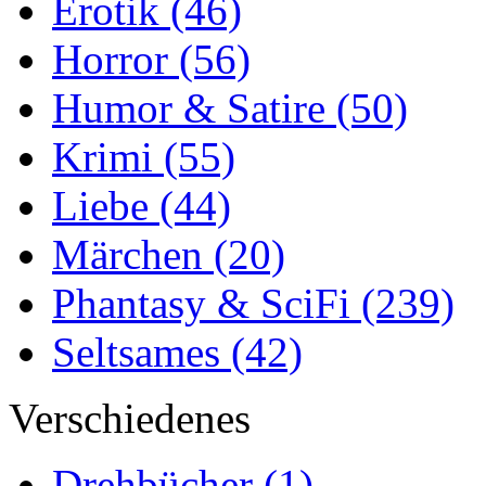
Erotik
(46)
Horror
(56)
Humor & Satire
(50)
Krimi
(55)
Liebe
(44)
Märchen
(20)
Phantasy & SciFi
(239)
Seltsames
(42)
Verschiedenes
Drehbücher
(1)