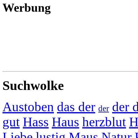
Werbung
Suchwolke
Austoben
das der
der 
der
gut
Hass
Haus
herzblut
H
Liebe
lustig
Maus
Natur