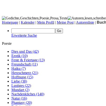
Homepage
|
Kalender
|
Mein Profil
|
Meine Post
|
Autorenliste
|
Buc
Erweiterte Suche
Poesie
Dies und Das
(42)
Erotik
(10)
Feste & Feiertage
(13)
Freundschaft
(11)
Haiku
(7)
Herzschmerz
(21)
Hoffnung
(15)
Liebe
(38)
Lustiges
(22)
Mundart
(2)
Nachdenkliches
(140)
Natur
(16)
Phantasy
(20)