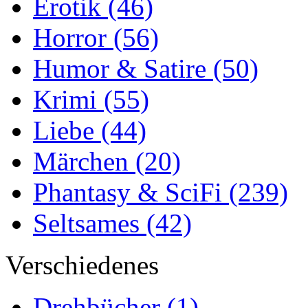
Erotik
(46)
Horror
(56)
Humor & Satire
(50)
Krimi
(55)
Liebe
(44)
Märchen
(20)
Phantasy & SciFi
(239)
Seltsames
(42)
Verschiedenes
Drehbücher
(1)