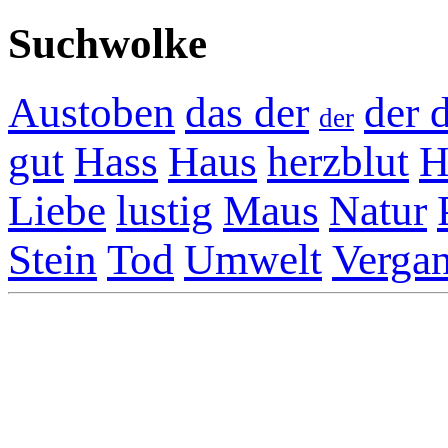
Suchwolke
Austoben
das der
der 
der
gut
Hass
Haus
herzblut
H
Liebe
lustig
Maus
Natur
Stein
Tod
Umwelt
Vergan