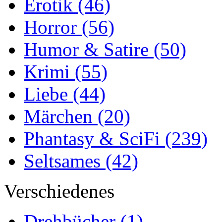
Erotik
(46)
Horror
(56)
Humor & Satire
(50)
Krimi
(55)
Liebe
(44)
Märchen
(20)
Phantasy & SciFi
(239)
Seltsames
(42)
Verschiedenes
Drehbücher
(1)