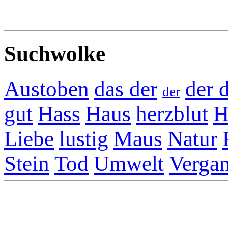
Suchwolke
Austoben
das der
der 
der
gut
Hass
Haus
herzblut
H
Liebe
lustig
Maus
Natur
Stein
Tod
Umwelt
Vergan