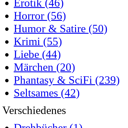
Erotik
(46)
Horror
(56)
Humor & Satire
(50)
Krimi
(55)
Liebe
(44)
Märchen
(20)
Phantasy & SciFi
(239)
Seltsames
(42)
Verschiedenes
Drehbücher
(1)