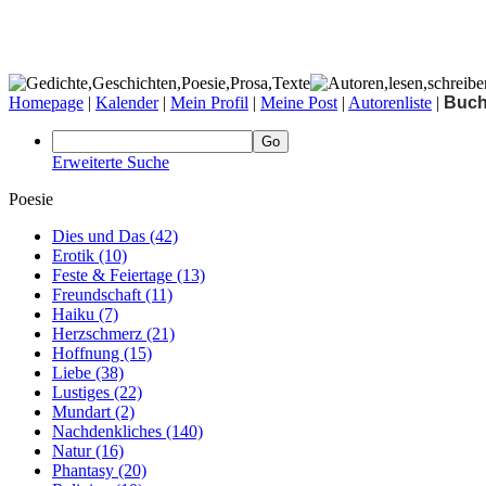
Homepage
|
Kalender
|
Mein Profil
|
Meine Post
|
Autorenliste
|
Buc
Erweiterte Suche
Poesie
Dies und Das
(42)
Erotik
(10)
Feste & Feiertage
(13)
Freundschaft
(11)
Haiku
(7)
Herzschmerz
(21)
Hoffnung
(15)
Liebe
(38)
Lustiges
(22)
Mundart
(2)
Nachdenkliches
(140)
Natur
(16)
Phantasy
(20)