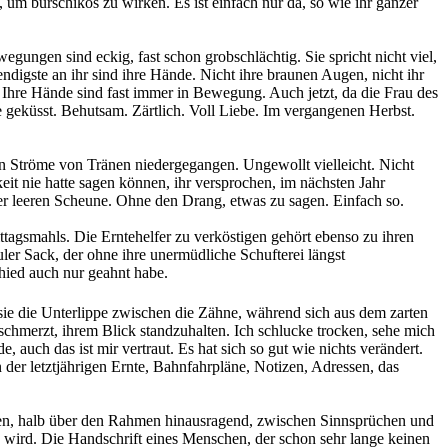
 um burschikos zu wirken. Es ist einfach nur da, so wie ihr ganzer
egungen sind eckig, fast schon grobschlächtig. Sie spricht nicht viel,
ndigste an ihr sind ihre Hände. Nicht ihre braunen Augen, nicht ihr
. Ihre Hände sind fast immer in Bewegung. Auch jetzt, da die Frau des
e geküsst. Behutsam. Zärtlich. Voll Liebe. Im vergangenen Herbst.
en Ströme von Tränen niedergegangen. Ungewollt vielleicht. Nicht
it nie hatte sagen können, ihr versprochen, im nächsten Jahr
er leeren Scheune. Ohne den Drang, etwas zu sagen. Einfach so.
agsmahls. Die Erntehelfer zu verköstigen gehört ebenso zu ihren
uler Sack, der ohne ihre unermüdliche Schufterei längst
chied auch nur geahnt habe.
t sie die Unterlippe zwischen die Zähne, während sich aus dem zarten
s schmerzt, ihrem Blick standzuhalten. Ich schlucke trocken, sehe mich
auch das ist mir vertraut. Es hat sich so gut wie nichts verändert.
 der letztjährigen Ernte, Bahnfahrpläne, Notizen, Adressen, das
außen, halb über den Rahmen hinausragend, zwischen Sinnsprüchen und
au wird. Die Handschrift eines Menschen, der schon sehr lange keinen