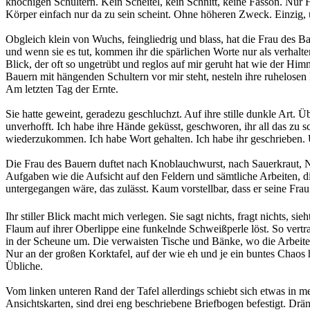
knochigen Schultern. Kein Scheitel, kein Schnitt, keine Fasson. Nur H
Körper einfach nur da zu sein scheint. Ohne höheren Zweck. Einzig,
Obgleich klein von Wuchs, feingliedrig und blass, hat die Frau des Bau
und wenn sie es tut, kommen ihr die spärlichen Worte nur als verhalt
Blick, der oft so ungetrübt und reglos auf mir geruht hat wie der Him
Bauern mit hängenden Schultern vor mir steht, nesteln ihre ruhelosen
Am letzten Tag der Ernte.
Sie hatte geweint, geradezu geschluchzt. Auf ihre stille dunkle Art
unverhofft. Ich habe ihre Hände geküsst, geschworen, ihr all das zu
wiederzukommen. Ich habe Wort gehalten. Ich habe ihr geschrieben. U
Die Frau des Bauern duftet nach Knoblauchwurst, nach Sauerkraut, N
Aufgaben wie die Aufsicht auf den Feldern und sämtliche Arbeiten, die
untergegangen wäre, das zulässt. Kaum vorstellbar, dass er seine Frau 
Ihr stiller Blick macht mich verlegen. Sie sagt nichts, fragt nichts,
Flaum auf ihrer Oberlippe eine funkelnde Schweißperle löst. So vertra
in der Scheune um. Die verwaisten Tische und Bänke, wo die Arbeiter 
Nur an der großen Korktafel, auf der wie eh und je ein buntes Chaos 
Übliche.
Vom linken unteren Rand der Tafel allerdings schiebt sich etwas in 
Ansichtskarten, sind drei eng beschriebene Briefbogen befestigt. Drä