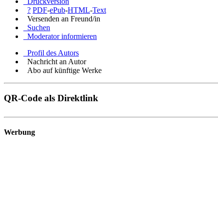
Druckversion
?
PDF
-
ePub
-
HTML
-
Text
Versenden an Freund/in
Suchen
Moderator informieren
Profil des Autors
Nachricht an Autor
Abo auf künftige Werke
QR-Code als Direktlink
Werbung