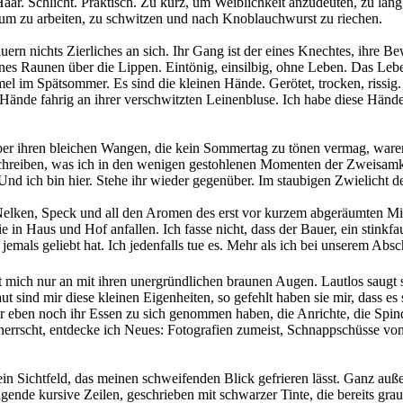
aar. Schlicht. Praktisch. Zu kurz, um Weiblichkeit anzudeuten, zu lang,
 um zu arbeiten, zu schwitzen und nach Knoblauchwurst zu riechen.
ern nichts Zierliches an sich. Ihr Gang ist der eines Knechtes, ihre Bew
enes Raunen über die Lippen. Eintönig, einsilbig, ohne Leben. Das Lebe
mel im Spätsommer. Es sind die kleinen Hände. Gerötet, trocken, rissig
 Hände fahrig an ihrer verschwitzten Leinenbluse. Ich habe diese Händ
. Über ihren bleichen Wangen, die kein Sommertag zu tönen vermag, war
 schreiben, was ich in den wenigen gestohlenen Momenten der Zweisamke
nd ich bin hier. Stehe ihr wieder gegenüber. Im staubigen Zwielicht d
elken, Speck und all den Aromen des erst vor kurzem abgeräumten Mitt
 in Haus und Hof anfallen. Ich fasse nicht, dass der Bauer, ein stinkfa
jemals geliebt hat. Ich jedenfalls tue es. Mehr als ich bei unserem Abs
 sieht mich nur an mit ihren unergründlichen braunen Augen. Lautlos saug
ut sind mir diese kleinen Eigenheiten, so gefehlt haben sie mir, dass e
eben noch ihr Essen zu sich genommen haben, die Anrichte, die Spinde, 
herrscht, entdecke ich Neues: Fotografien zumeist, Schnappschüsse von
mein Sichtfeld, das meinen schweifenden Blick gefrieren lässt. Ganz 
ngende kursive Zeilen, geschrieben mit schwarzer Tinte, die bereits gr