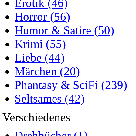
Erotik
(46)
Horror
(56)
Humor & Satire
(50)
Krimi
(55)
Liebe
(44)
Märchen
(20)
Phantasy & SciFi
(239)
Seltsames
(42)
Verschiedenes
Drehbücher
(1)