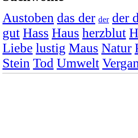
Austoben
das der
der 
der
gut
Hass
Haus
herzblut
H
Liebe
lustig
Maus
Natur
Stein
Tod
Umwelt
Vergan