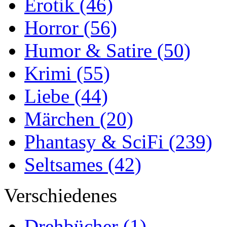
Erotik
(46)
Horror
(56)
Humor & Satire
(50)
Krimi
(55)
Liebe
(44)
Märchen
(20)
Phantasy & SciFi
(239)
Seltsames
(42)
Verschiedenes
Drehbücher
(1)