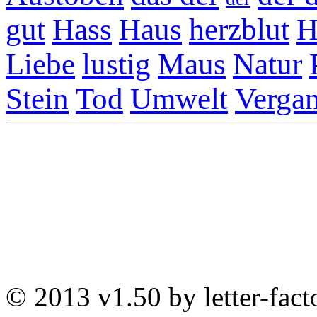
gut
Hass
Haus
herzblut
H
Liebe
lustig
Maus
Natur
Stein
Tod
Umwelt
Vergan
© 2013 v1.50 by letter-fact