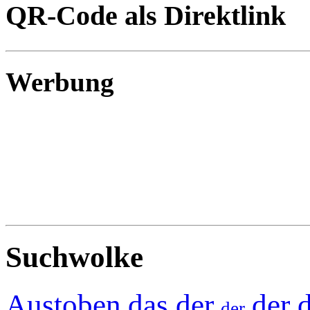
QR-Code als Direktlink
Werbung
Suchwolke
Austoben
das der
der 
der