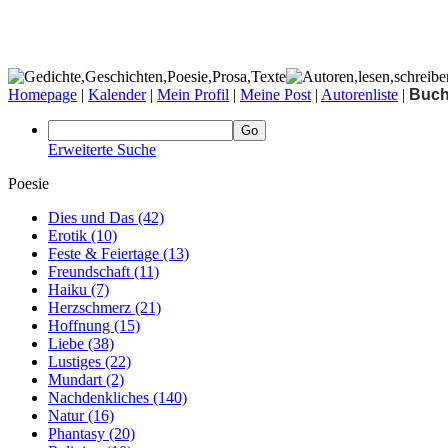
Homepage
|
Kalender
|
Mein Profil
|
Meine Post
|
Autorenliste
|
Buc
Erweiterte Suche
Poesie
Dies und Das
(42)
Erotik
(10)
Feste & Feiertage
(13)
Freundschaft
(11)
Haiku
(7)
Herzschmerz
(21)
Hoffnung
(15)
Liebe
(38)
Lustiges
(22)
Mundart
(2)
Nachdenkliches
(140)
Natur
(16)
Phantasy
(20)