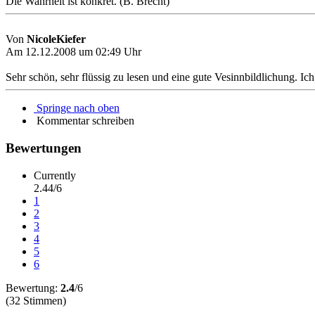
Die Wahrheit ist konkret. (B. Brecht)
Von
NicoleKiefer
Am 12.12.2008 um 02:49 Uhr
Sehr schön, sehr flüssig zu lesen und eine gute Vesinnbildlichung. Ic
Springe nach oben
Kommentar schreiben
Bewertungen
Currently
2.44/6
1
2
3
4
5
6
Bewertung:
2.4
/6
(32 Stimmen)