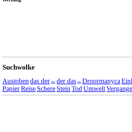
Suchwolke
Austoben
das der
der das
Droormanyca
Ein
der
die
Papier
Reise
Schere
Stein
Tod
Umwelt
Vergange