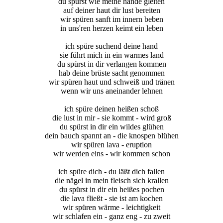
du spürst wie meine hände gleiten
auf deiner haut dir lust bereiten
wir spüren sanft im innern beben
in uns'ren herzen keimt ein leben
ich spüre suchend deine hand
sie führt mich in ein warmes land
du spürst in dir verlangen kommen
hab deine brüste sacht genommen
wir spüren haut und schweiß und tränen
wenn wir uns aneinander lehnen
ich spüre deinen heißen schoß
die lust in mir - sie kommt - wird groß
du spürst in dir ein wildes glühen
dein bauch spannt an - die knospen blühen
wir spüren lava - eruption
wir werden eins - wir kommen schon
ich spüre dich - du läßt dich fallen
die nägel in mein fleisch sich krallen
du spürst in dir ein heißes pochen
die lava fließt - sie ist am kochen
wir spüren wärme - leichtigkeit
wir schlafen ein - ganz eng - zu zweit