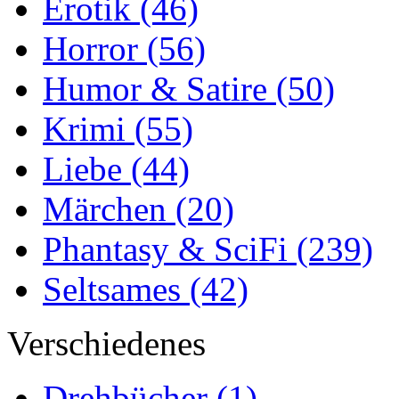
Erotik
(46)
Horror
(56)
Humor & Satire
(50)
Krimi
(55)
Liebe
(44)
Märchen
(20)
Phantasy & SciFi
(239)
Seltsames
(42)
Verschiedenes
Drehbücher
(1)