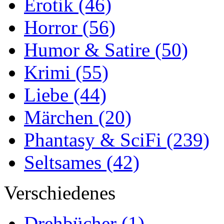
Erotik
(46)
Horror
(56)
Humor & Satire
(50)
Krimi
(55)
Liebe
(44)
Märchen
(20)
Phantasy & SciFi
(239)
Seltsames
(42)
Verschiedenes
Drehbücher
(1)