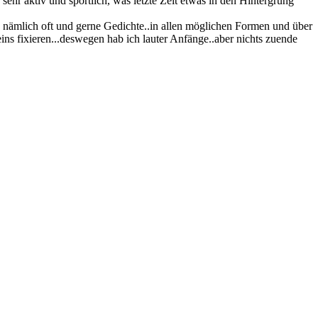
sehr aktiv und sportlich, was letzte Zeit etwas in den Hintergrung
be nämlich oft und gerne Gedichte..in allen möglichen Formen und über
ins fixieren...deswegen hab ich lauter Anfänge..aber nichts zuende