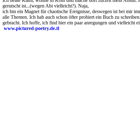
Ich heiße Kathi, wohne in Köln und mache dort zurzeit mein Abitur. Ic
gerutscht ist...(wegen Abi vielleicht?). Naja,
ich bin ein Magnet für chaotische Ereignisse, deswegen ist bei mir i
alle Themen. Ich hab auch schon öfter probiert ein Buch zu schreiben.
gebracht. Ich hoffe, ich find hier ein paar anregungen und vielleicht
www.pictured-poetry.de.tl