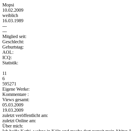
Mopsi
10.02.2009
weiblich
16.03.1989
---
---
Mitglied seit:
Geschlecht:
Geburtstag:
AOL:
ICQ:
Statistik:
11
6
595271
Eigene Werke:
Kommentare :
Views gesamt:
05.03.2009
19.03.2009
zuletzt veröffentlicht am:
zuletzt Online am:
Über mich: