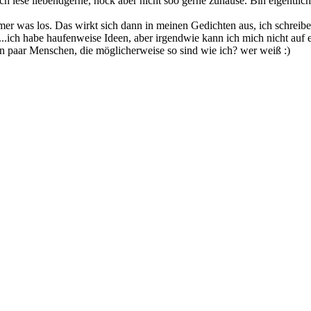
h lese liebendgerne, hock aber nicht soo gerne zuhause. Bin eigentlich 
mmer was los. Das wirkt sich dann in meinen Gedichten aus, ich schrei
..ich habe haufenweise Ideen, aber irgendwie kann ich mich nicht auf e
 ein paar Menschen, die möglicherweise so sind wie ich? wer weiß :)