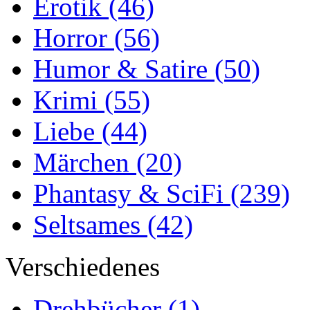
Erotik
(46)
Horror
(56)
Humor & Satire
(50)
Krimi
(55)
Liebe
(44)
Märchen
(20)
Phantasy & SciFi
(239)
Seltsames
(42)
Verschiedenes
Drehbücher
(1)