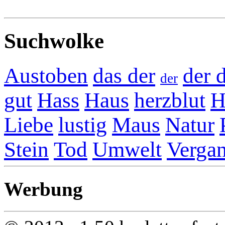
Suchwolke
Austoben
das der
der 
der
gut
Hass
Haus
herzblut
H
Liebe
lustig
Maus
Natur
Stein
Tod
Umwelt
Vergan
Werbung