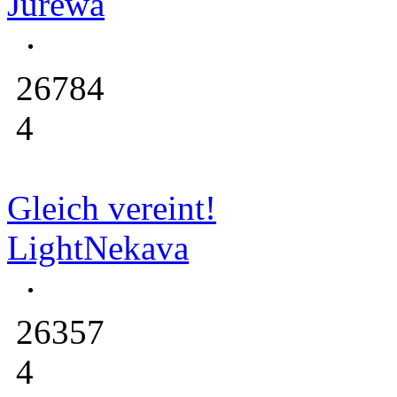
Jurewa
26784
4
Gleich vereint!
LightNekava
26357
4