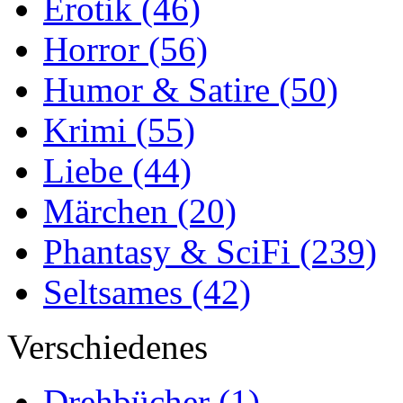
Erotik
(46)
Horror
(56)
Humor & Satire
(50)
Krimi
(55)
Liebe
(44)
Märchen
(20)
Phantasy & SciFi
(239)
Seltsames
(42)
Verschiedenes
Drehbücher
(1)