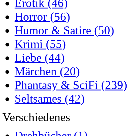
Erotik
(46)
Horror
(56)
Humor & Satire
(50)
Krimi
(55)
Liebe
(44)
Märchen
(20)
Phantasy & SciFi
(239)
Seltsames
(42)
Verschiedenes
Drehbücher
(1)