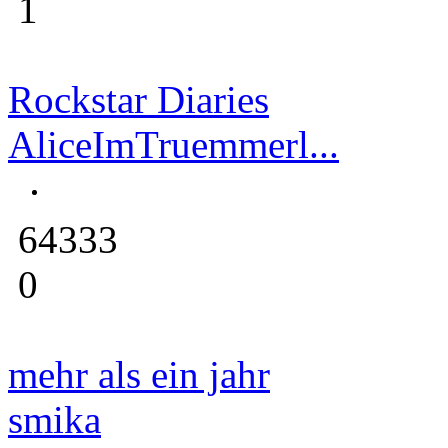
1
Rockstar Diaries
AliceImTruemmerl...
64333
0
mehr als ein jahr
smika