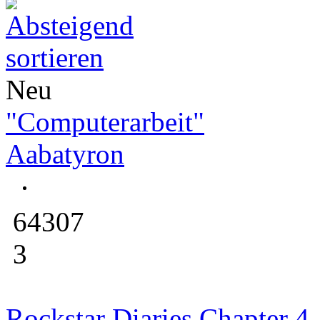
Neu
"Computerarbeit"
Aabatyron
64307
3
Rockstar Diaries Chapter 4