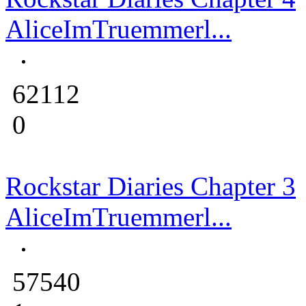
AliceImTruemmerl...
62112
0
Rockstar Diaries Chapter 3
AliceImTruemmerl...
57540