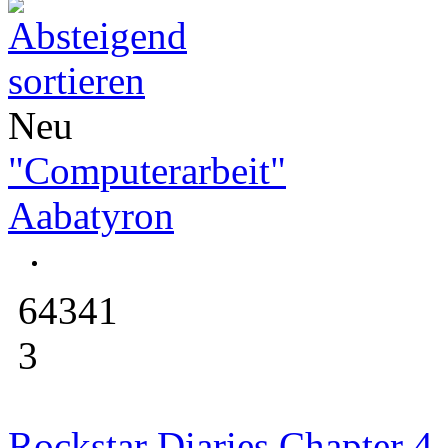
Neu
"Computerarbeit"
Aabatyron
64341
3
Rockstar Diaries Chapter 4