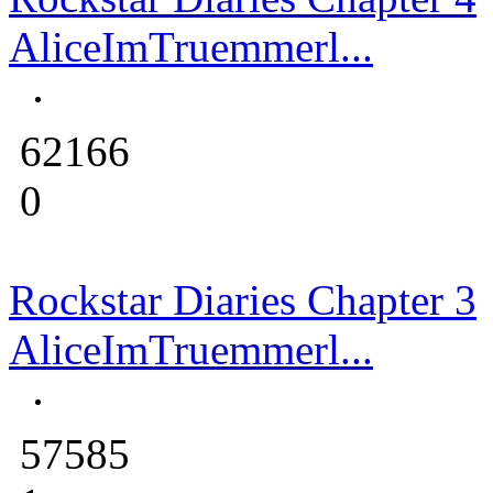
AliceImTruemmerl...
62166
0
Rockstar Diaries Chapter 3
AliceImTruemmerl...
57585