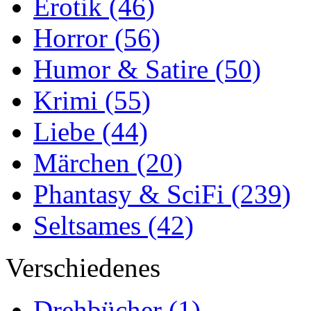
Erotik
(46)
Horror
(56)
Humor & Satire
(50)
Krimi
(55)
Liebe
(44)
Märchen
(20)
Phantasy & SciFi
(239)
Seltsames
(42)
Verschiedenes
Drehbücher
(1)