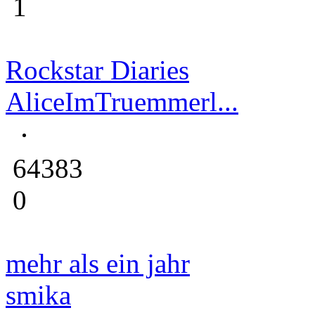
1
Rockstar Diaries
AliceImTruemmerl...
64383
0
mehr als ein jahr
smika