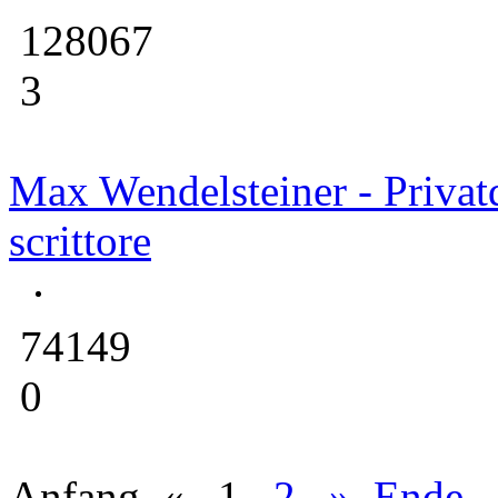
128067
3
Max Wendelsteiner - Privat
scrittore
74149
0
Anfang
«
1
2
»
Ende