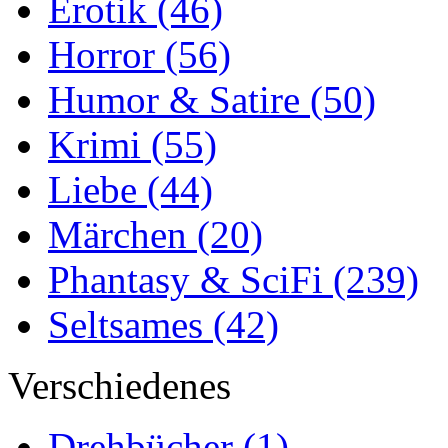
Erotik
(46)
Horror
(56)
Humor & Satire
(50)
Krimi
(55)
Liebe
(44)
Märchen
(20)
Phantasy & SciFi
(239)
Seltsames
(42)
Verschiedenes
Drehbücher
(1)