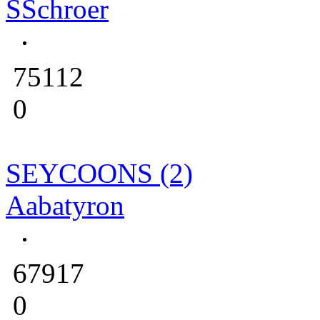
SSchroer
75112
0
SEYCOONS (2)
Aabatyron
67917
0