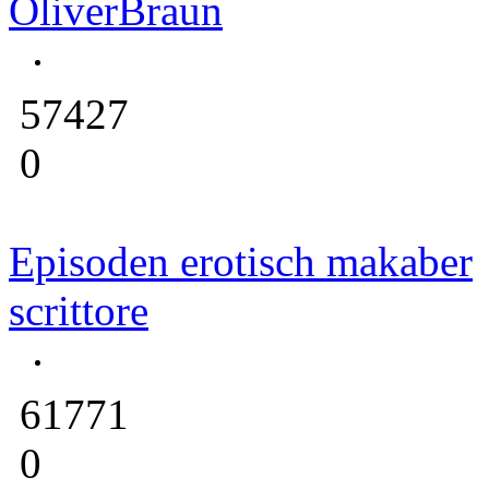
OliverBraun
57427
0
Episoden erotisch makaber
scrittore
61771
0