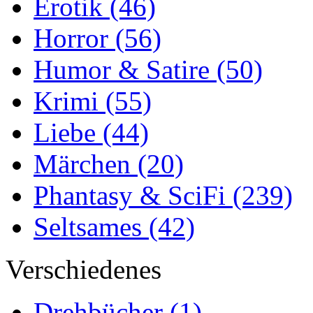
Erotik
(46)
Horror
(56)
Humor & Satire
(50)
Krimi
(55)
Liebe
(44)
Märchen
(20)
Phantasy & SciFi
(239)
Seltsames
(42)
Verschiedenes
Drehbücher
(1)