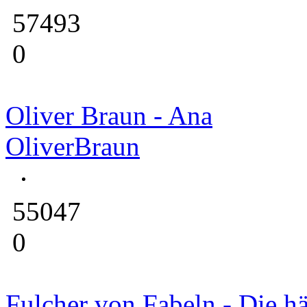
57493
0
Oliver Braun - Ana
OliverBraun
55047
0
Fulcher von Fabeln - Die hä