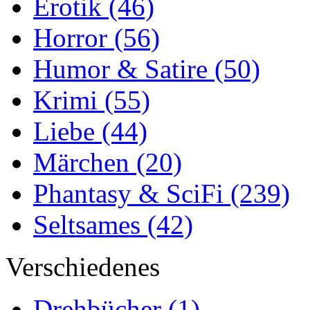
Erotik
(46)
Horror
(56)
Humor & Satire
(50)
Krimi
(55)
Liebe
(44)
Märchen
(20)
Phantasy & SciFi
(239)
Seltsames
(42)
Verschiedenes
Drehbücher
(1)