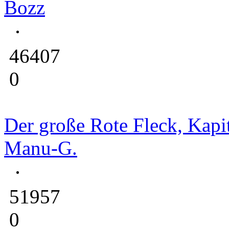
Bozz
46407
0
Der große Rote Fleck, Kapit
Manu-G.
51957
0