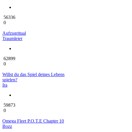
56336
0
Aufzugritual
Traumleier
62899
0
Willst du das Spiel deines Lebens
spielen?
Ira
59873
0
Omega Fleet P.O.T.E Chapter 10
Bozz