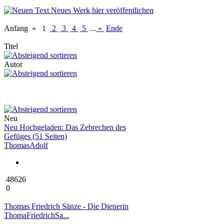
Neues Werk hier veröffentlichen
Anfang
«
1
2
3
4
5
...
»
Ende
Titel
Autor
Neu
Neu Hochgeladen: Das Zebrechen des
Gefüges (51 Seiten)
ThomasAdolf
48626
0
Thomas Friedrich Sänze - Die Dienerin
ThomaFriedrichSa...