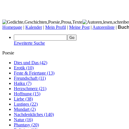
Homepage
|
Kalender
|
Mein Profil
|
Meine Post
|
Autorenliste
|
Buc
Erweiterte Suche
Poesie
Dies und Das
(42)
Erotik
(10)
Feste & Feiertage
(13)
Freundschaft
(11)
Haiku
(7)
Herzschmerz
(21)
Hoffnung
(15)
Liebe
(38)
Lustiges
(22)
Mundart
(2)
Nachdenkliches
(140)
Natur
(16)
Phantasy
(20)