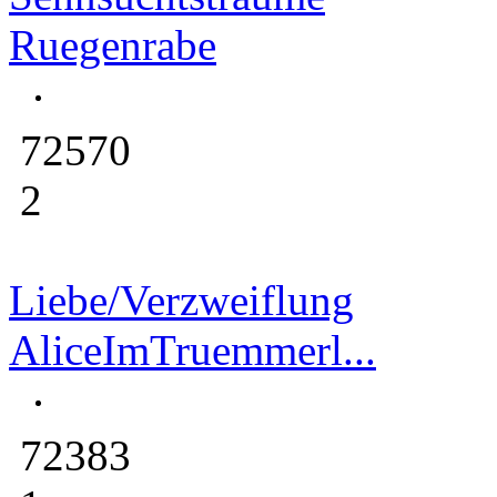
Ruegenrabe
72570
2
Liebe/Verzweiflung
AliceImTruemmerl...
72383