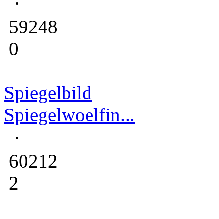
59248
0
Spiegelbild
Spiegelwoelfin...
60212
2