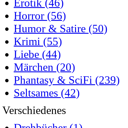
Erotik
(46)
Horror
(56)
Humor & Satire
(50)
Krimi
(55)
Liebe
(44)
Märchen
(20)
Phantasy & SciFi
(239)
Seltsames
(42)
Verschiedenes
Drehbücher
(1)