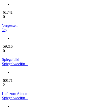
61741
0
Vergessen
Joy
59216
0
Spiegelbild
Spiegelwoelfin...
60171
2
Luft zum Atmen
Spiegelwoelfin...