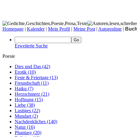
Homepage
|
Kalender
|
Mein Profil
|
Meine Post
|
Autorenliste
|
Buc
Erweiterte Suche
Poesie
Dies und Das
(42)
Erotik
(10)
Feste & Feiertage
(13)
Freundschaft
(11)
Haiku
(7)
Herzschmerz
(21)
Hoffnung
(15)
Liebe
(38)
Lustiges
(22)
Mundart
(2)
Nachdenkliches
(140)
Natur
(16)
Phantasy
(20)