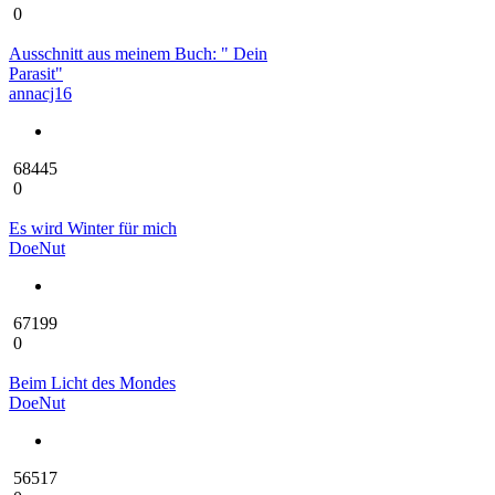
0
Ausschnitt aus meinem Buch: " Dein
Parasit"
annacj16
68445
0
Es wird Winter für mich
DoeNut
67199
0
Beim Licht des Mondes
DoeNut
56517