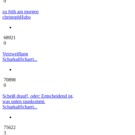
0
zu früh am morgen
christophHubo
68921
0
Verzweiflung
ScharkaliScharri...
70898
0
Scheiß drauf!, oder: Entscheidend ist,
was unten rauskommt.
ScharkaliScharri...
75622
3