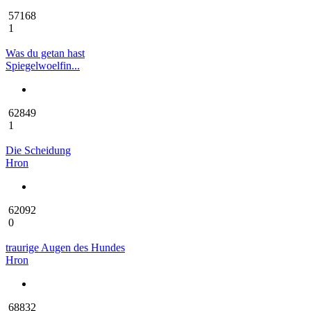
57168
1
Was du getan hast
Spiegelwoelfin...
62849
1
Die Scheidung
Hron
62092
0
traurige Augen des Hundes
Hron
68832