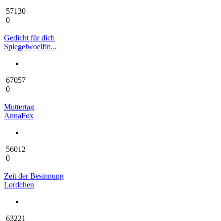
57130
0
Gedicht für dich
Spiegelwoelfin...
67057
0
Muttertag
AnnaFox
56012
0
Zeit der Besinnung
Lordchen
63221