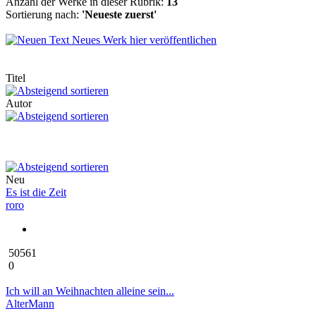
Anzahl der Werke in dieser Rubrik:
13
Sortierung nach:
'Neueste zuerst'
Neues Werk hier veröffentlichen
Titel
Autor
Neu
Es ist die Zeit
roro
50561
0
Ich will an Weihnachten alleine sein...
AlterMann