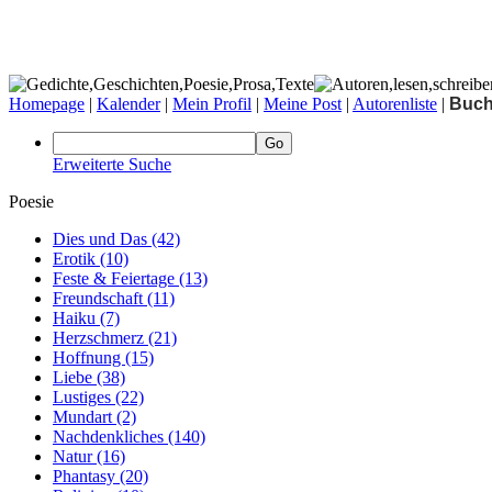
Homepage
|
Kalender
|
Mein Profil
|
Meine Post
|
Autorenliste
|
Buc
Erweiterte Suche
Poesie
Dies und Das
(42)
Erotik
(10)
Feste & Feiertage
(13)
Freundschaft
(11)
Haiku
(7)
Herzschmerz
(21)
Hoffnung
(15)
Liebe
(38)
Lustiges
(22)
Mundart
(2)
Nachdenkliches
(140)
Natur
(16)
Phantasy
(20)