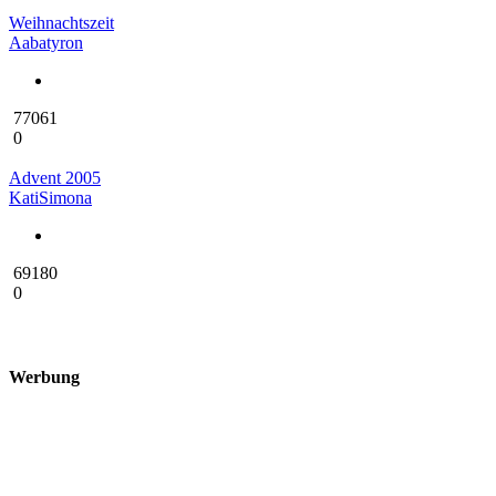
Weihnachtszeit
Aabatyron
77061
0
Advent 2005
KatiSimona
69180
0
Werbung