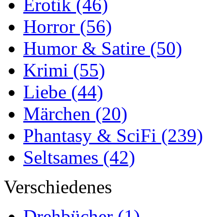
Erotik
(46)
Horror
(56)
Humor & Satire
(50)
Krimi
(55)
Liebe
(44)
Märchen
(20)
Phantasy & SciFi
(239)
Seltsames
(42)
Verschiedenes
Drehbücher
(1)