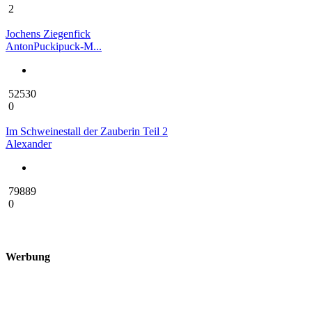
2
Jochens Ziegenfick
AntonPuckipuck-M...
52530
0
Im Schweinestall der Zauberin Teil 2
Alexander
79889
0
Werbung