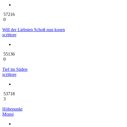
57216
0
Will der Liebsten Schoß nun kosen
scrittore
55136
0
Tief im Süden
scrittore
53718
3
Höhepunkt
Mopsi