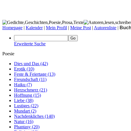
Homepage
|
Kalender
|
Mein Profil
|
Meine Post
|
Autorenliste
|
Buc
Erweiterte Suche
Poesie
Dies und Das
(42)
Erotik
(10)
Feste & Feiertage
(13)
Freundschaft
(11)
Haiku
(7)
Herzschmerz
(21)
Hoffnung
(15)
Liebe
(38)
Lustiges
(22)
Mundart
(2)
Nachdenkliches
(140)
Natur
(16)
Phantasy
(20)