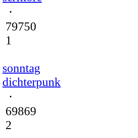
79750
1
sonntag
dichterpunk
69869
2