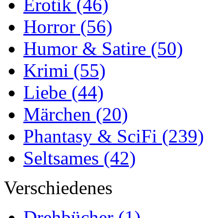
Erotik
(46)
Horror
(56)
Humor & Satire
(50)
Krimi
(55)
Liebe
(44)
Märchen
(20)
Phantasy & SciFi
(239)
Seltsames
(42)
Verschiedenes
Drehbücher
(1)