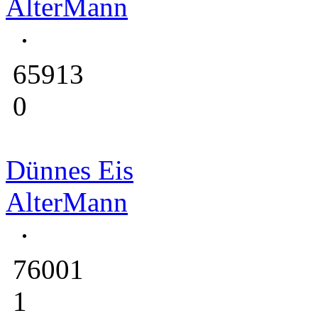
AlterMann
65913
0
Dünnes Eis
AlterMann
76001
1