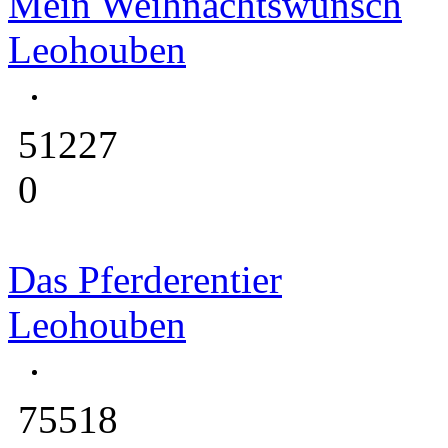
Mein Weihnachtswunsch
Leohouben
51227
0
Das Pferderentier
Leohouben
75518