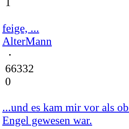
1
feige, ...
AlterMann
66332
0
...und es kam mir vor als ob
Engel gewesen war.