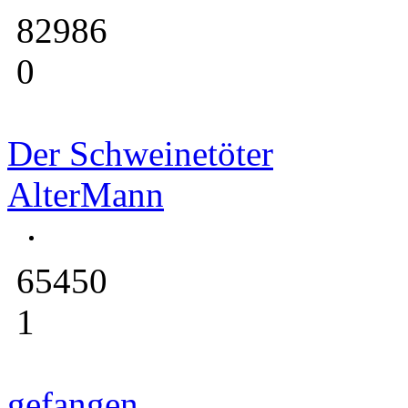
82986
0
Der Schweinetöter
AlterMann
65450
1
gefangen ...