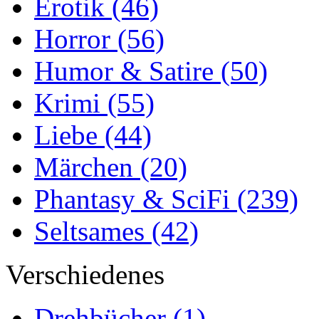
Erotik
(46)
Horror
(56)
Humor & Satire
(50)
Krimi
(55)
Liebe
(44)
Märchen
(20)
Phantasy & SciFi
(239)
Seltsames
(42)
Verschiedenes
Drehbücher
(1)