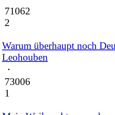
71062
2
Warum überhaupt noch Deut
Leohouben
73006
1