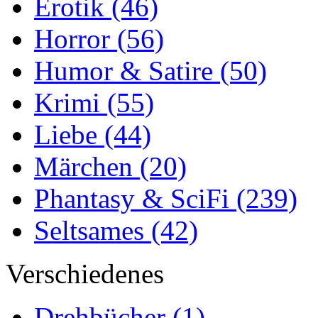
Erotik
(46)
Horror
(56)
Humor & Satire
(50)
Krimi
(55)
Liebe
(44)
Märchen
(20)
Phantasy & SciFi
(239)
Seltsames
(42)
Verschiedenes
Drehbücher
(1)