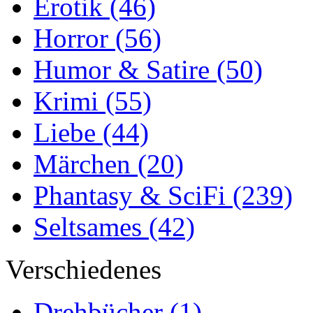
Erotik
(46)
Horror
(56)
Humor & Satire
(50)
Krimi
(55)
Liebe
(44)
Märchen
(20)
Phantasy & SciFi
(239)
Seltsames
(42)
Verschiedenes
Drehbücher
(1)