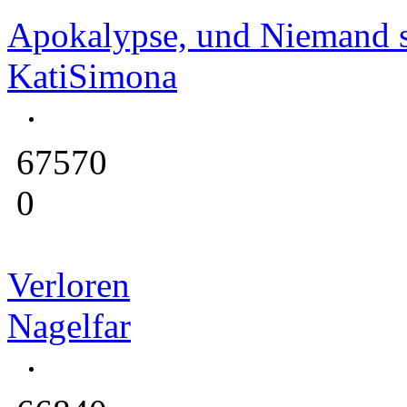
Apokalypse, und Niemand s
KatiSimona
67570
0
Verloren
Nagelfar