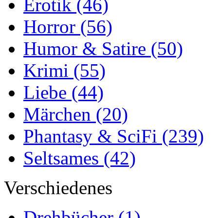
Erotik
(46)
Horror
(56)
Humor & Satire
(50)
Krimi
(55)
Liebe
(44)
Märchen
(20)
Phantasy & SciFi
(239)
Seltsames
(42)
Verschiedenes
Drehbücher
(1)