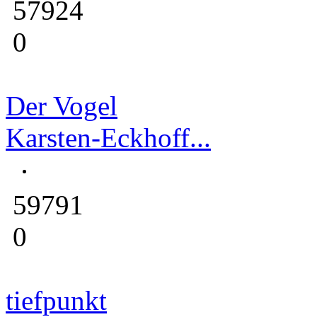
57924
0
Der Vogel
Karsten-Eckhoff...
59791
0
tiefpunkt