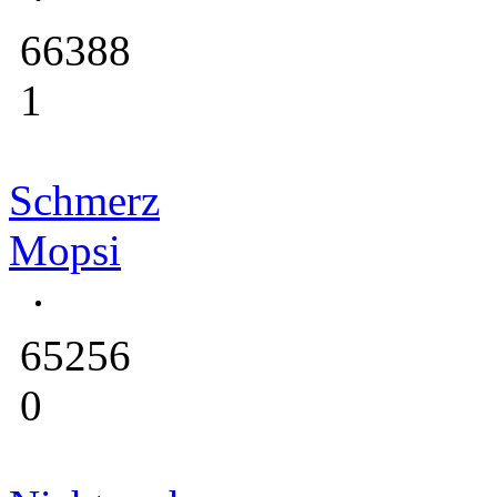
66388
1
Schmerz
Mopsi
65256
0