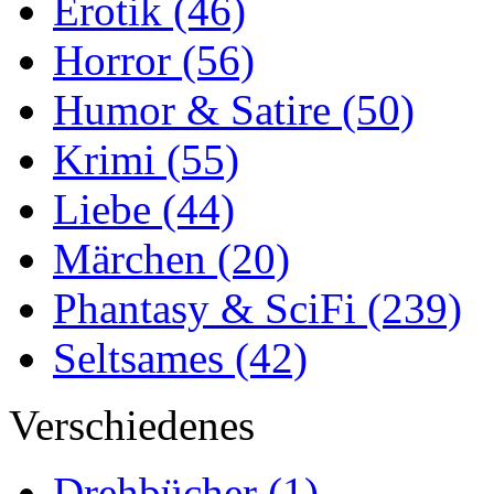
Erotik
(46)
Horror
(56)
Humor & Satire
(50)
Krimi
(55)
Liebe
(44)
Märchen
(20)
Phantasy & SciFi
(239)
Seltsames
(42)
Verschiedenes
Drehbücher
(1)