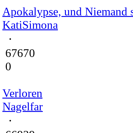
Apokalypse, und Niemand s
KatiSimona
67670
0
Verloren
Nagelfar