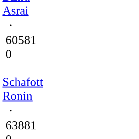
Asrai
60581
0
Schafott
Ronin
63881