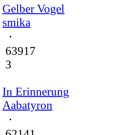
Gelber Vogel
smika
63917
3
In Erinnerung
Aabatyron
62141