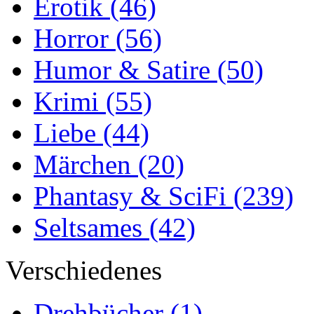
Erotik
(46)
Horror
(56)
Humor & Satire
(50)
Krimi
(55)
Liebe
(44)
Märchen
(20)
Phantasy & SciFi
(239)
Seltsames
(42)
Verschiedenes
Drehbücher
(1)