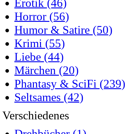
Erotik
(46)
Horror
(56)
Humor & Satire
(50)
Krimi
(55)
Liebe
(44)
Märchen
(20)
Phantasy & SciFi
(239)
Seltsames
(42)
Verschiedenes
Drehbücher
(1)