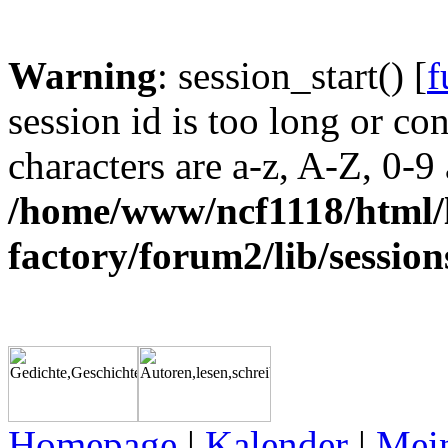
Warning
: session_start() [
f
session id is too long or con
characters are a-z, A-Z, 0-9 a
/home/www/ncf1118/html/l
factory/forum2/lib/session
Homepage
|
Kalender
|
Mein