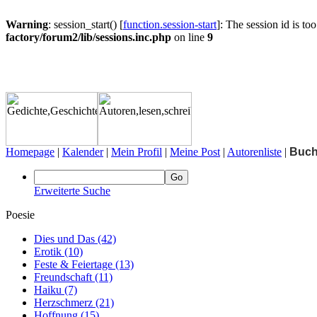
Warning
: session_start() [
function.session-start
]: The session id is too
factory/forum2/lib/sessions.inc.php
on line
9
Homepage
|
Kalender
|
Mein Profil
|
Meine Post
|
Autorenliste
|
Buc
Erweiterte Suche
Poesie
Dies und Das
(42)
Erotik
(10)
Feste & Feiertage
(13)
Freundschaft
(11)
Haiku
(7)
Herzschmerz
(21)
Hoffnung
(15)