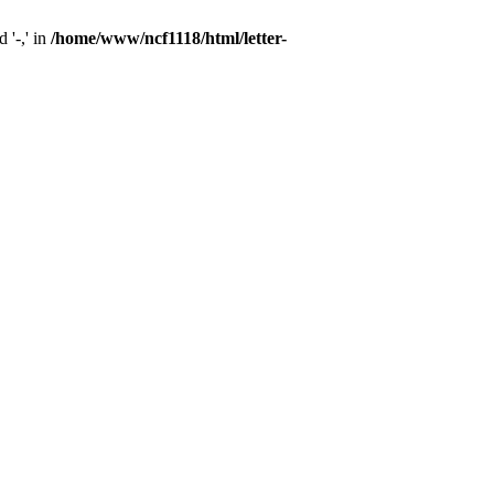
 '-,' in
/home/www/ncf1118/html/letter-