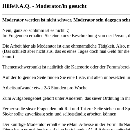
Hilfe/F.A.Q. - Moderator/in gesucht
Moderator werden ist nicht schwer, Moderator sein dagegen sehr
Nein, ganz so schlimm ist es nicht. :)
Im Folgenden erhalten Sie eine kurze Beschreibung von der Person, d
Die Arbeit hier als Moderator ist eine ehrenamtliche Tätigkeit. Also, nu
(Das schließt aber nicht aus, das es eines Tages doch mal Geld für die
kann.)
Themenschwerpunkt ist natürlich die Kategorie oder der Forumsbereic
Auf der folgenden Seite finden Sie eine Liste, mit allen unbesetzten un
Arbeitsaufwand: etwa 2-3 Stunden pro Woche.
Zum Aufgabengebiet gehört unter Anderem, das sie/er Ordnung in ihre
Ferner sollte sie/er Fragenden mit Rat und Tat zur Seite stehen und S
Sie/er sollte zuverlässig sein und selbstständig arbeiten können.
Der künftige Moderator erhält eine eMail-Adresse in der Form 'IhrNa
Diese kann er wahlweise auf eine bestehende eMail-Adresse weiterle